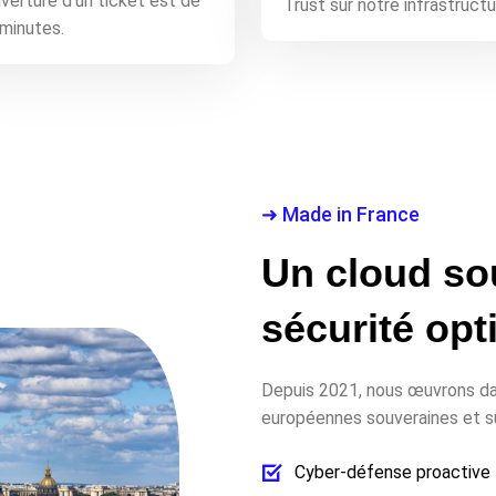
uverture d'un ticket est de
Trust sur notre infrastructu
minutes.
➜ Made in France
Un cloud so
sécurité opt
Depuis 2021, nous œuvrons da
européennes souveraines et s
Cyber-défense proactive