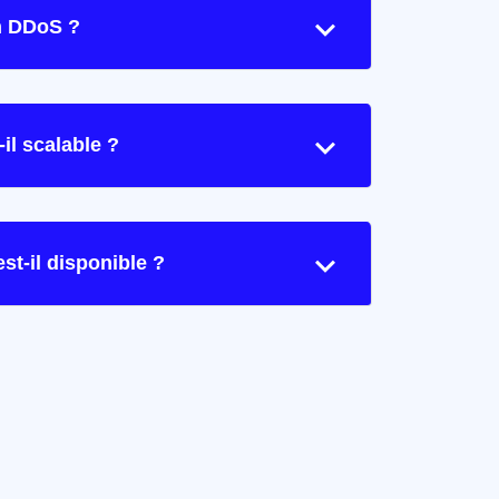
on DDoS ?
l scalable ?
st-il disponible ?