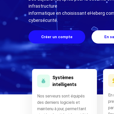
infrastructure
informatique en choisissant eHeberg com
cybersécurité.
Créer un compte
En sa
Systèmes
intelligents
En 
Nos serveurs sont équipés
pr
des derniers logiciels et
par
maintenu à jour, permettant