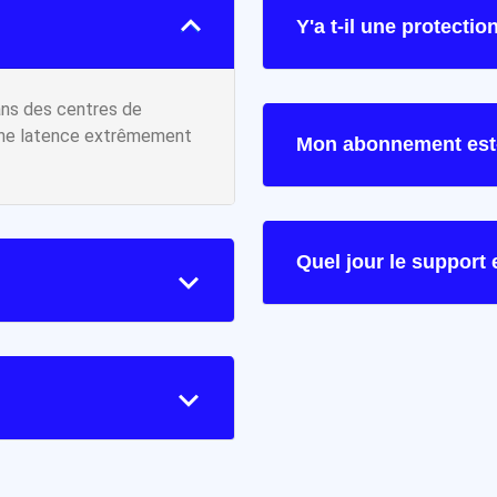
Y'a t-il une protecti
ans des centres de
une latence extrêmement
Mon abonnement est-i
Quel jour le support e