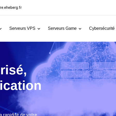
e.eheberg.fr
Serveurs VPS
Serveurs Game
Cybersécurité
risé,
ication
a rapidité de votre