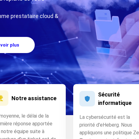
me prestataire cloud &
voir plus
Sécurité
Notre assistance
informatique
moyenne, le délai de la
La cybersécurité est la
emière réponse apportée
priorité d'eHeberg. Nous
 notre équipe suite à
appliquons une politique Ze