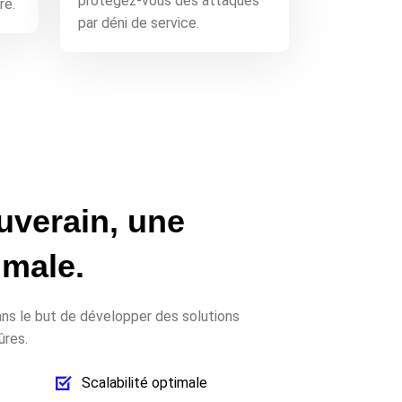
protégez-vous des attaques
re.
par déni de service.
uverain, une
imale.
ns le but de développer des solutions
ûres.
Scalabilité optimale